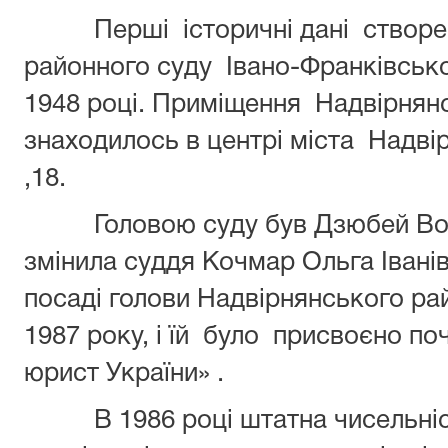
Перші історичні дані створ
районного суду Івано-Франківсько
1948 році. Приміщення Надвірнян
знаходилось в центрі міста Надві
,18.
Головою суду був Дзюбей Во
змінила суддя Кочмар Ольга Іван
посаді голови Надвірнянського ра
1987 року, і їй було присвоєно п
юрист України» .
В 1986 році штатна чисельні