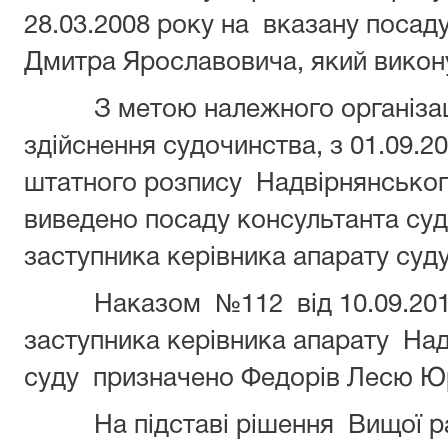
28.03.2008 року на вказану поса
Дмитра Ярославовича, який викон
З метою належного організа
здійснення судочинства, з 01.09.2
штатного розпису Надвірнянського
виведено посаду консультанта суд
заступника керівника апарату суду
Наказом №112 від 10.09.201
заступника керівника апарату На
суду призначено Федорів Лесю Юр
На підставі рішення Вищої 